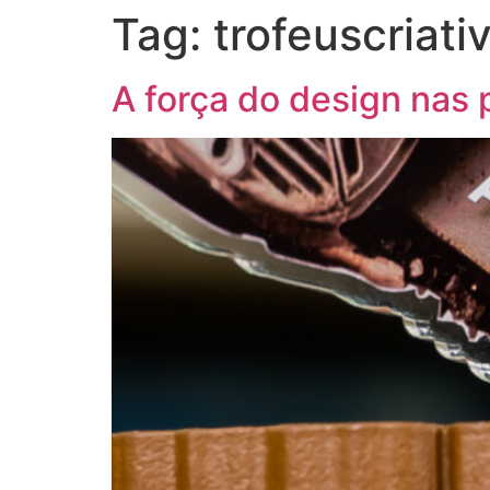
Tag:
trofeuscriati
A força do design nas