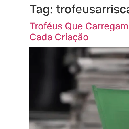
Tag:
trofeusarrisc
Troféus Que Carregam 
Cada Criação