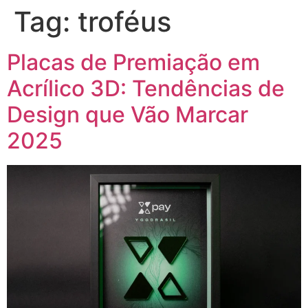
Tag:
troféus
Placas de Premiação em
Acrílico 3D: Tendências de
Design que Vão Marcar
2025