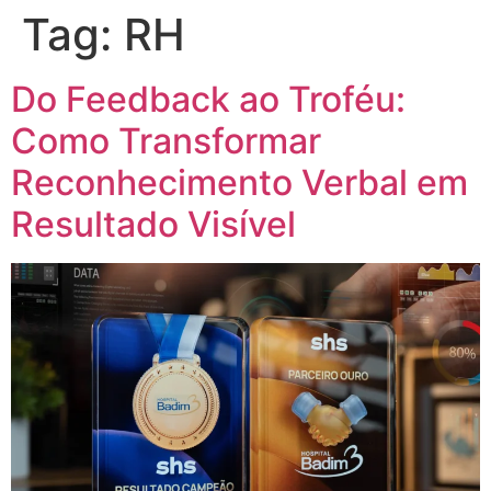
Tag:
RH
Do Feedback ao Troféu:
Como Transformar
Reconhecimento Verbal em
Resultado Visível