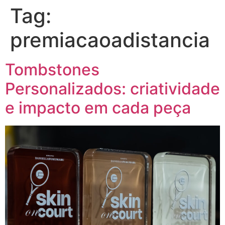
Tag:
premiacaoadistancia
Tombstones
Personalizados: criatividade
e impacto em cada peça