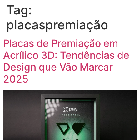
Tag:
placaspremiação
Placas de Premiação em
Acrílico 3D: Tendências de
Design que Vão Marcar
2025