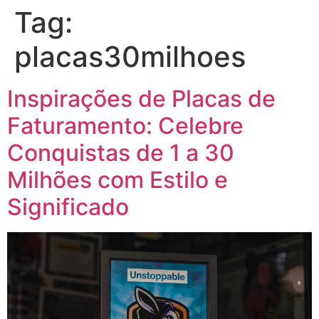
Tag:
placas30milhoes
Inspirações de Placas de
Faturamento: Celebre
Conquistas de 1 a 30
Milhões com Estilo e
Significado