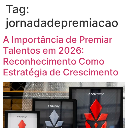
Tag:
jornadadepremiacao
A Importância de Premiar
Talentos em 2026:
Reconhecimento Como
Estratégia de Crescimento