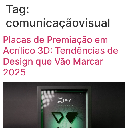
Tag:
comunicaçãovisual
Placas de Premiação em
Acrílico 3D: Tendências de
Design que Vão Marcar
2025