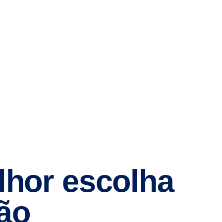
lhor escolha
ão