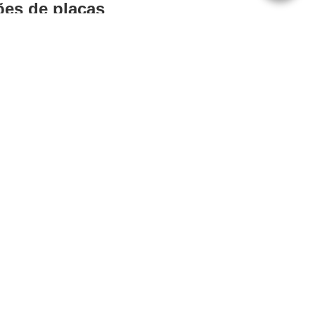
es de placas
istórias, conquistas e
dida para sua