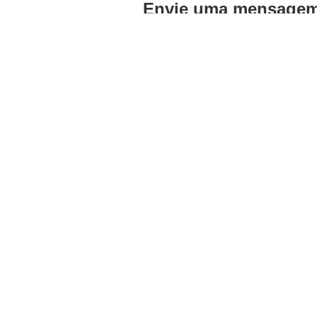
Envie uma mensagem 
personalizadas.
O que as duas op
Seja troféu ou placa, 
pessoas. Na Arrisca, c
Acrílico de alto pa
Acabamentos impecá
Personalização de 
Solicite um orçamen
empresa.