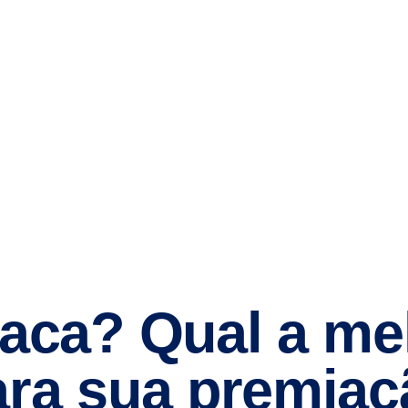
laca? Qual a me
ara sua premiaç