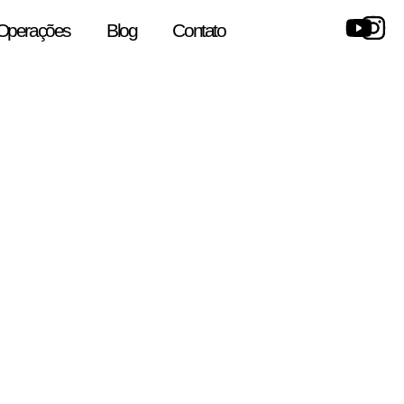
Operações
Blog
Contato
log da Arris