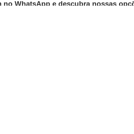
no WhatsApp e descubra nossas opçõ
ções têm em comum?
ambos cumprem a mesma função: valorizar h
ada peça é feita com:
drão e relevos 3D
veis e cortes especiais
acordo com a identidade da sua marca
to agora mesmo e crie uma peça sob me