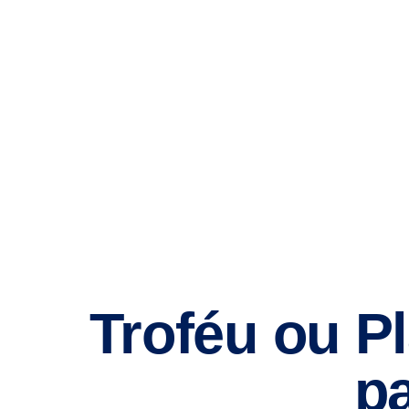
Troféu ou P
p