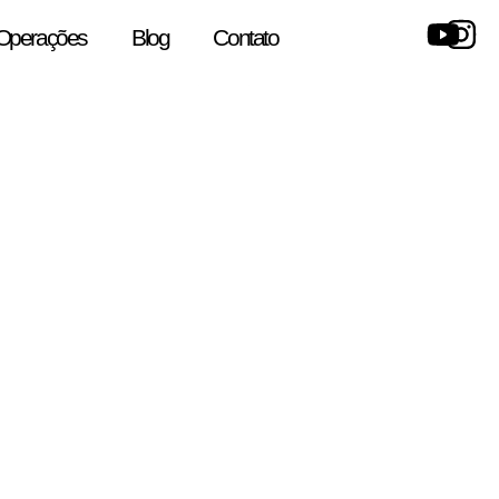
Operações
Blog
Contato
log da Arris